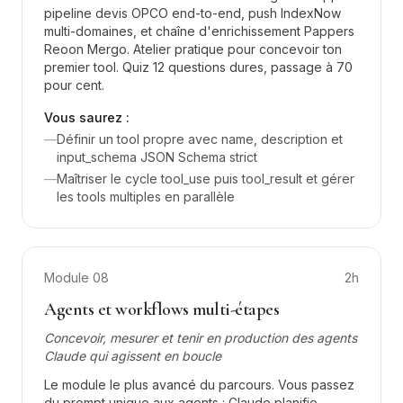
pipeline devis OPCO end-to-end, push IndexNow
multi-domaines, et chaîne d'enrichissement Pappers
Reoon Mergo. Atelier pratique pour concevoir ton
premier tool. Quiz 12 questions dures, passage à 70
pour cent.
Vous saurez :
—
Définir un tool propre avec name, description et
input_schema JSON Schema strict
—
Maîtriser le cycle tool_use puis tool_result et gérer
les tools multiples en parallèle
Module
08
2h
Agents et workflows multi-étapes
Concevoir, mesurer et tenir en production des agents
Claude qui agissent en boucle
Le module le plus avancé du parcours. Vous passez
du prompt unique aux agents : Claude planifie,