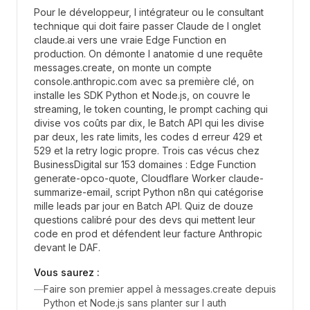
Pour le développeur, l intégrateur ou le consultant
technique qui doit faire passer Claude de l onglet
claude.ai vers une vraie Edge Function en
production. On démonte l anatomie d une requête
messages.create, on monte un compte
console.anthropic.com avec sa première clé, on
installe les SDK Python et Node.js, on couvre le
streaming, le token counting, le prompt caching qui
divise vos coûts par dix, le Batch API qui les divise
par deux, les rate limits, les codes d erreur 429 et
529 et la retry logic propre. Trois cas vécus chez
BusinessDigital sur 153 domaines : Edge Function
generate-opco-quote, Cloudflare Worker claude-
summarize-email, script Python n8n qui catégorise
mille leads par jour en Batch API. Quiz de douze
questions calibré pour des devs qui mettent leur
code en prod et défendent leur facture Anthropic
devant le DAF.
Vous saurez :
—
Faire son premier appel à messages.create depuis
Python et Node.js sans planter sur l auth