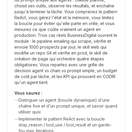
choisit ses outils, observe les résultats, et enchaîne
jusqu'à terminer la tâche. Vous comprenez le pattern
ReAct, vous gérez l'état et la mémoire, vous limitez
la boucle pour éviter qu'elle parte en vrille, et vous
mesurez ce que coûte vraiment un agent en
production. Trois cas réels BusinessDigital ouvrent le
module : le pipeline emailing qui scrape, vérifie et
envoie 1000 prospects par jour, le skill web qui
modifie un repo Git et vérifie en prod, le skill de
création de page qui orchestre quatre étapes
obligatoires. Vous repartez avec une grille de
décision agent vs chain vs prompt simple, un budget
de coût par tâche, et les KPI qui prouvent en CODIR
qu'un agent tient.
Vous saurez :
—
Distinguer un agent (boucle dynamique) d'une
chaîne fixe et d'un prompt unique, et savoir quand
utiliser quoi
—
Implémenter le pattern ReAct avec la boucle
stop_reason / tool_use / tool_result et un garde-
fou max_iterations